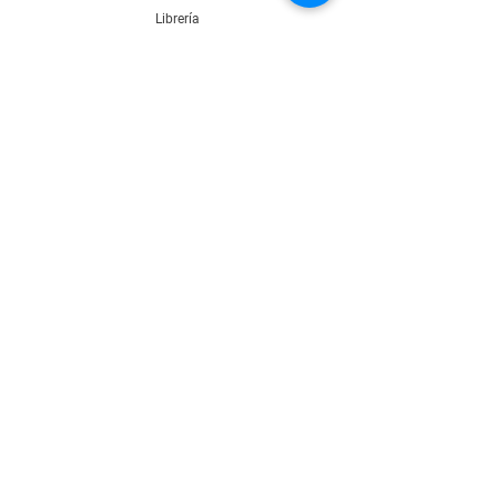
Librería
¿Cómo distribuimos tu libro?
Blog
Contacto
Aviso de privacidad
Términos y condiciones
Únete a nuestra lista de correo electrónico
Email
Nombre
Suscribirse