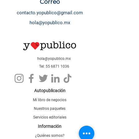
Correo
contacto.yopublico@gmail.com
hola@yopublico.mx
hola@yopublico.mx
Tel: 55 6871 1036
Autopublicación
Mi libro de negocios
Nuestros paquetes
Servicios editoriales
Información
¿Quiénes somos?