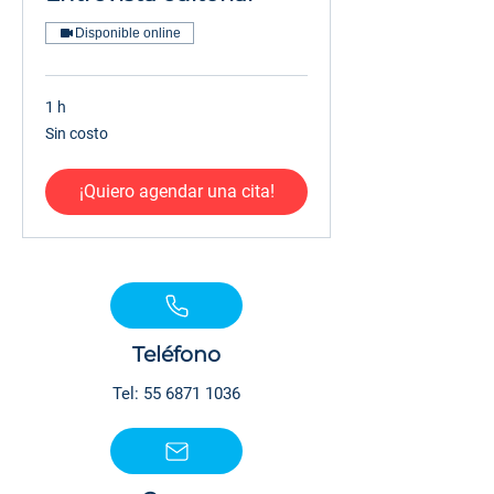
Disponible online
1 h
Sin
Sin costo
costo
¡Quiero agendar una cita!
Teléfono
Tel:
55 6871 1036