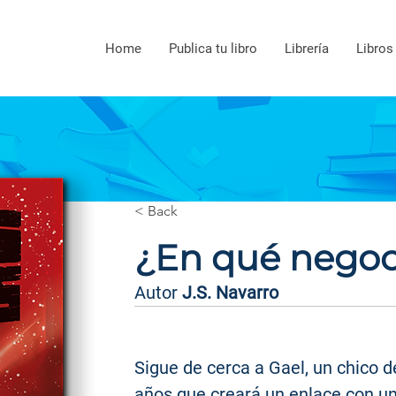
Home
Publica tu libro
Librería
Libros
< Back
¿En qué negoc
Autor
J.S. Navarro
Sigue de cerca a Gael, un chico d
años que creará un enlace con un