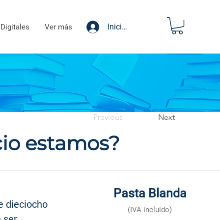
Iniciar sesión
 Digitales
Ver más
Previous
Next
io estamos?
Pasta Blanda
e dieciocho
(IVA incluido)
 ser