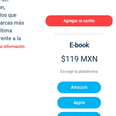
on,
los que
Agregar al carrito
erarcas más
última
rente a la
E-book
á
s informa
ción
$119 MXN
Escoge tu plataforma
Amazon
Apple