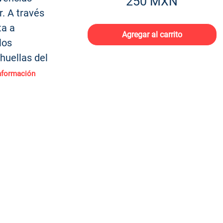
250 MXN
. A través
ta a
Agregar al carrito
los
huellas del
nforma
ción